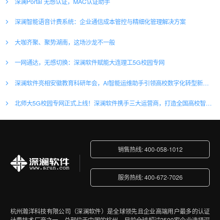
深澜Portal 无感认证，MAC认证助手
深澜智能语音计费系统：企业通信成本管控与精细化管理解决方案
大咖齐聚、聚势湖南，这场沙龙不一般
一网通达，无感切换：深澜软件赋能大连理工5G校园专网
深澜软件亮相安徽教育科研年会，AI智能运维助手引领高校数字化转型新浪潮
北师大5G校园专网正式上线！深澜软件携手三大运营商，打造全国高校智慧网络新标杆
销售热线: 400-058-1012
服务热线: 400-672-7026
杭州瀚洋科技有限公司（深澜软件）是全球领先且企业高端用户最多的认证
计费技术厂商之一，总部位于中国的杭州。目前全球超过2500家企业选择深