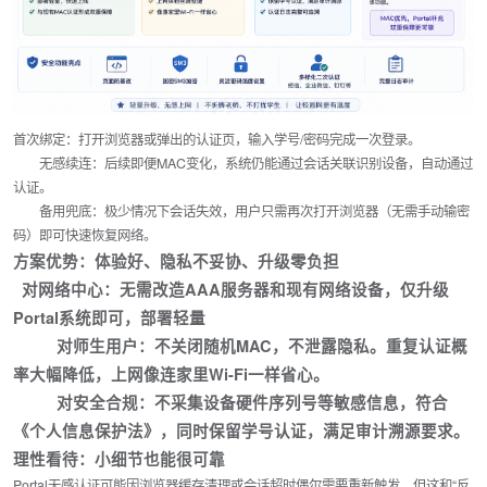
首次绑定
：打开浏览器或弹出的认证页，输入学号/密码完成一次登录。
无感续连
：后续即便MAC变化，系统仍能通过会话关联识别设备，自动通过
认证。
备用兜底
：极少情况下会话失效，用户只需再次打开浏览器（无需手动输密
码）即可快速恢复网络。
方案优势：体验好、隐私不妥协、升级零负担
对网络中心
：无需改造AAA服务器和现有网络设备，仅升级
Portal系统即可，部署轻量
对师生用户
：不关闭随机MAC，不泄露隐私。重复认证概
率大幅降低，上网像连家里Wi-Fi一样省心。
对安全合规
：不采集设备硬件序列号等敏感信息，符合
《个人信息保护法》，同时保留学号认证，满足审计溯源要求。
理性看待：小细节也能很可靠
Portal无感认证可能因浏览器缓存清理或会话超时偶尔需要重新触发，但这和“反