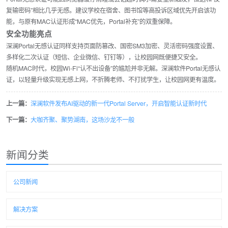
复输密码”相比几乎无感。建议学校在宿舍、图书馆等高投诉区域优先开启该功
能，与原有MAC认证形成“MAC优先，Portal补充”的双重保障。
安全功能亮点
深澜Portal无感认证同样支持
页面防篡改、国密SM3加密、灵活密码强度设置、
多样化二次认证
（短信、企业微信、钉钉等），让校园网既便捷又安全。
随机MAC时代，校园Wi-Fi“认不出设备”的尴尬并非无解。深澜软件Portal无感认
证，以轻量升级实现无感上网，不折腾老师、不打扰学生，让校园网更有温度。
上一篇：
深澜软件发布AI驱动的新一代Portal Server，开启智能认证新时代
下一篇：
大咖齐聚、聚势湖南，这场沙龙不一般
新闻分类
公司新闻
解决方案