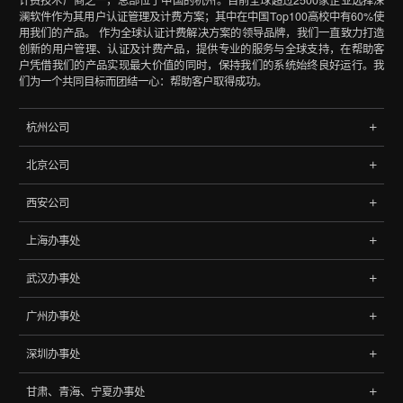
澜软件作为其用户认证管理及计费方案；其中在中国Top100高校中有60%使
用我们的产品。 作为全球认证计费解决方案的领导品牌，我们一直致力打造
创新的用户管理、认证及计费产品，提供专业的服务与全球支持，在帮助客
户凭借我们的产品实现最大价值的同时，保持我们的系统始终良好运行。我
们为一个共同目标而团结一心：帮助客户取得成功。
杭州公司
地址:杭州市文三路90号东软创新大厦B座402室
北京公司
浙江，中国
地址: 北京市海淀区中关村南大街9号理工科技大厦702
电话:
0571-85788065
、
85788145
西安公司
北京，中国
地址:西安市高新区天谷七路元征大厦2406
电话:
010-68060048
、
68068148
上海办事处
西安，中国
地址: 上海市杨浦区控江路1500弄96号
武汉办事处
上海，中国
地址:湖北省武汉市武昌区2008新长江广场A座27层
广州办事处
武汉，中国
地址:广州市天河区中山大道西1009号305
深圳办事处
广州，中国
地址:深圳市龙岗区坂田街道坂雪岗大道4033号江南时代大厦1602
甘肃、青海、宁夏办事处
深圳，中国